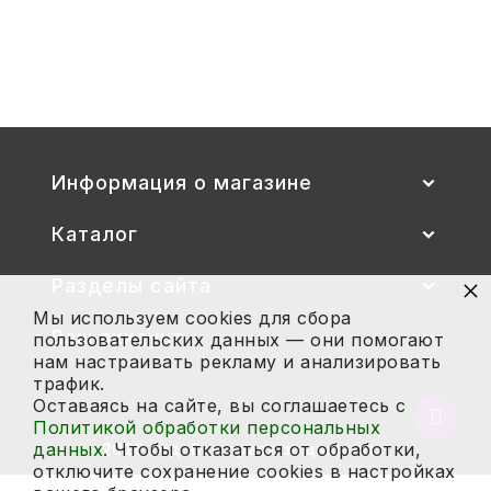
Стул детский "Тёма" (спинка и
сиденье цветные) гр. 00-1, 1-3
2 700
Купить
Информация о магазине
Каталог
×
Разделы сайта
Мы используем cookies для сбора
Ваш аккаунт
пользовательских данных — они помогают
нам настраивать рекламу и анализировать
трафик.
Оставаясь на сайте, вы соглашаетесь с
Вернут
Политикой обработки персональных
в
данных
. Чтобы отказаться от обработки,
2026 год. Все права защищены.
начало
отключите сохранение cookies в настройках
страни