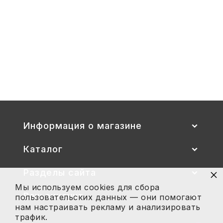
1-
3
Стул детский "Тёма" (спинка и
сиденье цветные) гр. 00-1, 1-3
2 700
Купить
Информация о магазине
Каталог
×
Разделы сайта
Мы используем cookies для сбора
Ваш аккаунт
пользовательских данных — они помогают
нам настраивать рекламу и анализировать
трафик.