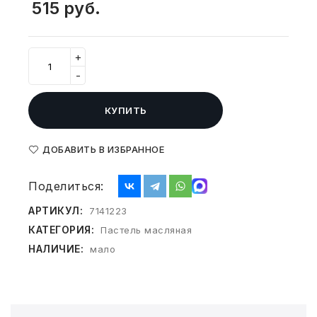
515
руб.
СВОБОДНЫЙ ОСТАТОК ТОВАРА
РАЗВИВАЮЩЕЕ ОБОРУДОВАНИЕ
ХОЗТОВАРЫ И ХИМИЯ
+
ПОДАРКИ И СУВЕНИРЫ
-
ШКОЛА И ТВОРЧЕСТВО
КУПИТЬ
МЕБЕЛЬ
ДОБАВИТЬ В ИЗБРАННОЕ
МЕБЕЛЬ
Поделиться:
МЕДИЦИНСКИЕ ТОВАРЫ
АРТИКУЛ:
7141223
КАТЕГОРИЯ:
Пастель масляная
СРЕДСТВА ИНДИВИД. ЗАЩИТЫ
НАЛИЧИЕ:
(СИЗ)
мало
РАБОЧАЯ ОДЕЖДА И СИЗ