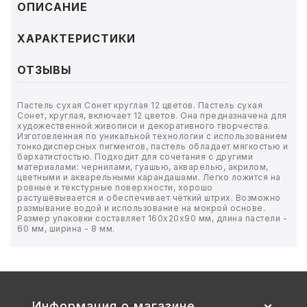
ТОВАРЫ ДЛЯ МЕДИЦИНЫ
ОПИСАНИЕ
КАНЦТОВАРЫ
ХАРАКТЕРИСТИКИ
ДОМ И САД
ОТЗЫВЫ
ОФИС
Пастель сухая Сонет круглая 12 цветов. Пастель сухая
Сонет, круглая, включает 12 цветов. Она предназначена для
художественной живописи и декоративного творчества.
ШКОЛА
Изготовленная по уникальной технологии с использованием
тонкодисперсных пигментов, пастель обладает мягкостью и
бархатистостью. Подходит для сочетания с другими
материалами: чернилами, гуашью, акварелью, акрилом,
ТЕХНИКА ДЛЯ ОФИСА
цветными и акварельными карандашами. Легко ложится на
ровные и текстурные поверхности, хорошо
растушёвывается и обеспечивает чёткий штрих. Возможно
ПРОДУКТЫ ПИТАНИЯ
размывание водой и использование на мокрой основе.
Размер упаковки составляет 160x20x90 мм, длина пастели -
60 мм, ширина - 8 мм.
УПАКОВКА
ХОЗТОВАРЫ
БУМАГА
Информация о магазине