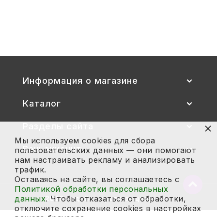
Стул детский "Тёма" (спинка и
сиденье цветные) гр. 00-1, 1-3
2 700
Купить
Информация о магазине
Каталог
×
Разделы сайта
Мы используем cookies для сбора
Ваш аккаунт
пользовательских данных — они помогают
нам настраивать рекламу и анализировать
трафик.
Оставаясь на сайте, вы соглашаетесь с
Вернут
Политикой обработки персональных
в
данных
. Чтобы отказаться от обработки,
2026 год. Все права защищены.
начало
отключите сохранение cookies в настройках
страни