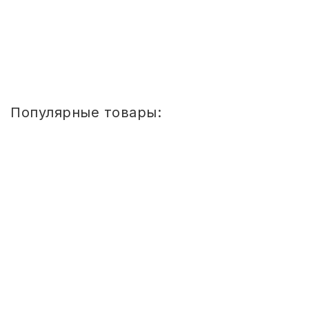
Купить
1
2
3
4
»
»»
Популярные товары:
Стул
детский
Сема
ШТАБЕЛИРУЕМЫЙ
(СПИНКА
И
СИДЕНЬЕ
ЦВЕТНЫЕ)
ГР.
0-
1/1-
3
Стул детский Сема ШТАБЕЛИРУЕМЫЙ