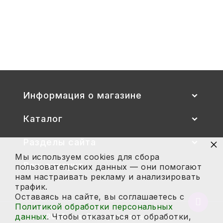
Стул детский "Тёма" (спинка и
сиденье цветные) гр. 00-1, 1-3
2 700
Купить
Информация о магазине
Каталог
×
Разделы сайта
Мы используем cookies для сбора
Ваш аккаунт
пользовательских данных — они помогают
нам настраивать рекламу и анализировать
трафик.
Оставаясь на сайте, вы соглашаетесь с
Вернут
Политикой обработки персональных
в
данных
. Чтобы отказаться от обработки,
2026 год. Все права защищены.
начало