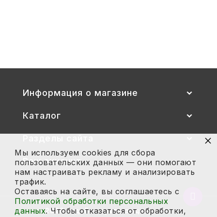
Стул детский "Тёма" (спинка и
сиденье цветные) гр. 00-1, 1-3
2 700
Купить
Информация о магазине
Каталог
×
Разделы сайта
Мы используем cookies для сбора
Ваш аккаунт
пользовательских данных — они помогают
нам настраивать рекламу и анализировать
трафик.
Оставаясь на сайте, вы соглашаетесь с
Вернут
Политикой обработки персональных
в
данных
. Чтобы отказаться от обработки,
2026 год. Все права защищены.
начало