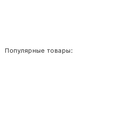
Купить
1
2
3
4
»
»»
Популярные товары:
Стул
детский
Сема
ШТАБЕЛИРУЕМЫЙ
(СПИНКА
И
СИДЕНЬЕ
ЦВЕТНЫЕ)
ГР.
0-
1/1-
3
Стул детский Сема ШТАБЕЛИРУЕМЫЙ