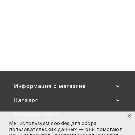
00-
1,
1-
3
Стул детский "Тёма" (спинка и
сиденье цветные) гр. 00-1, 1-3
2 700
Купить
Информация о магазине
Каталог
×
Разделы сайта
Мы используем cookies для сбора
Ваш аккаунт
пользовательских данных — они помогают