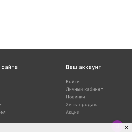
 сайта
Ваш аккаунт
Войти
Личный кабинет
Новинки
и
Хиты продаж
рея
Акции
×
Вернут