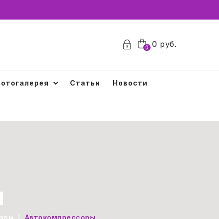
0
0
руб.
0
отогалерея
Статьи
Новости
ы
ары
Автокомпрессоры