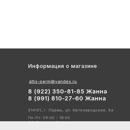
3
Стул детский "Тёма" (спинка и сиде
2 700
Информация о магазине
altis-perm@yandex.ru
8 (922) 350-81-85 Жанна
8 (991) 810-27-60 Жанна
614101, г. Пермь, ул. Автозаводская, 9а
Пн-Пт: 09:00 - 18:00
Сб-Вс: не работаем