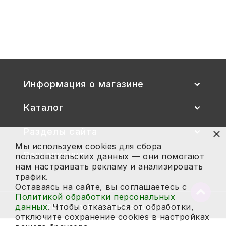
Стул детский "Тёма" (спинка и
сиденье цветные) гр. 00-1, 1-3
2 700
Купить
Информация о магазине
Каталог
×
Разделы сайта
Мы используем cookies для сбора
Ваш аккаунт
пользовательских данных — они помогают
нам настраивать рекламу и анализировать
трафик.
Оставаясь на сайте, вы соглашаетесь с
Вернут
Политикой обработки персональных
в
данных
. Чтобы отказаться от обработки,
2026 год. Все права защищены.
начало
отключите сохранение cookies в настройках
страни