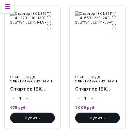
БЫТОВАЯ И ПРОФ. ХИМИЯ
Стартер
Стартер
IEK
IEK
LS151M
LS111M
БЫТОВАЯ ТЕХНИКА
4...22Вт
4-
110-
65Вт
130В
220-
25шт/
240В
ДЕМООБОРУДОВАНИЕ
уп
25шт/
LLD151-
уп
LS-
LLD111-
ЭЛЕКТРОНИКА
22
LS-
65
ЭЛЕКТРОТОВАРЫ И ОСВЕЩЕНИЕ
СТАРТЕРЫ ДЛЯ
СТАРТЕРЫ ДЛЯ
ЭЛЕКТРИЧЕСКИХ ЛАМП
ЭЛЕКТРИЧЕСКИХ ЛАМП
ПОСУДА
Стартер IEK
Стартер IEK
LS151M 4...22Вт
LS111M 4-65Вт
ХОББИ И ТВОРЧЕСТВО
-
+
-
+
110-130В 25шт/
220-240В 25шт/
675
руб.
1 009
руб.
уп LLD151-LS-22
уп LLD111-LS-65
ИНСТРУМЕНТЫ И РЕМОНТ
Купить
Купить
СПОРТ И ОТДЫХ