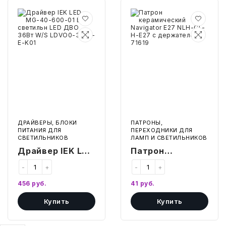
ТОВАРЫ ДЛЯ МЕДИЦИНЫ
Драйвер
Патрон
IEK
керамический
КАНЦТОВАРЫ
LED
Navigator
MG-
E27
40-
NLH-
ДОМ И САД
600-
CL-
01
H-
E
E27
д/
с
ОФИС
светильн
держателем
LED
71619
ДВО
ШКОЛА
36Вт
W/S
LDVO0-
ДРАЙВЕРЫ, БЛОКИ
ПАТРОНЫ,
ТЕХНИКА ДЛЯ ОФИСА
36-
ПИТАНИЯ ДЛЯ
ПЕРЕХОДНИКИ ДЛЯ
0-
СВЕТИЛЬНИКОВ
ЛАМП И СВЕТИЛЬНИКОВ
E-
ПРОДУКТЫ ПИТАНИЯ
K01
Драйвер IEK LED
Патрон
MG-40-600-01 E
керамический
-
+
-
+
УПАКОВКА
д/светильн LED
Navigator E27
456
руб.
41
руб.
ДВО 36Вт W/S
NLH-CL-H-E27 с
ХОЗТОВАРЫ
Купить
Купить
LDVO0-36-0-E-
держателем
K01
71619
БУМАГА