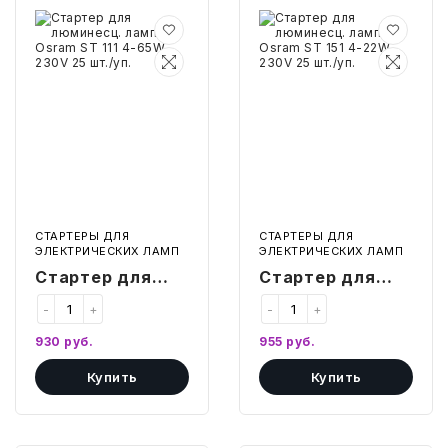
Стартер
Стартер
СВОБОДНЫЙ ОСТАТОК ТОВАРА
для
для
РАЗВИВАЮЩЕЕ ОБОРУДОВАНИЕ
ХОЗТОВАРЫ И ХИМИЯ
люминесц.
люминесц.
ламп
ламп
Osram
Osram
ПОДАРКИ И СУВЕНИРЫ
ST
ST
111
151
4-
4-
65W
22W
ШКОЛА И ТВОРЧЕСТВО
230V
230V
25
25
шт./
шт./
МЕБЕЛЬ
уп.
уп.
СТАРТЕРЫ ДЛЯ
СТАРТЕРЫ ДЛЯ
МЕБЕЛЬ
ЭЛЕКТРИЧЕСКИХ ЛАМП
ЭЛЕКТРИЧЕСКИХ ЛАМП
Стартер для
Стартер для
МЕДИЦИНСКИЕ ТОВАРЫ
люминесц. ламп
люминесц. ламп
-
+
-
+
Osram ST 111 4-
Osram ST 151 4-
СРЕДСТВА ИНДИВИД. ЗАЩИТЫ
930
руб.
955
руб.
(СИЗ)
65W 230V 25
22W 230V 25
Купить
Купить
шт./уп.
шт./уп.
РАБОЧАЯ ОДЕЖДА И СИЗ