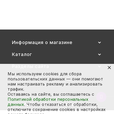
Стул детский "Тёма" (спинка и
сиденье цветные) гр. 00-1, 1-3
2 700
Купить
Информация о магазине
Каталог
×
Разделы сайта
Мы используем cookies для сбора
Ваш аккаунт
пользовательских данных — они помогают
нам настраивать рекламу и анализировать
трафик.
Оставаясь на сайте, вы соглашаетесь с
Вернут
Политикой обработки персональных
в
данных
. Чтобы отказаться от обработки,
2026 год. Все права защищены.
начало
отключите сохранение cookies в настройках
страни