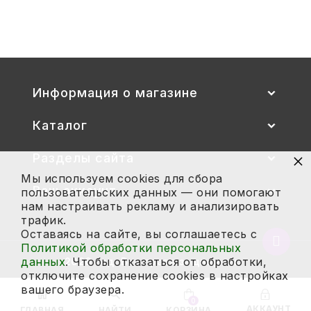
2 700
Купить
Информация о магазине
Каталог
×
Разделы сайта
Мы используем cookies для сбора
Ваш аккаунт
пользовательских данных — они помогают
нам настраивать рекламу и анализировать
трафик.
Оставаясь на сайте, вы соглашаетесь с
Вернут
Политикой обработки персональных
в
данных
. Чтобы отказаться от обработки,
2026 год. Все права защищены.
начало
отключите сохранение cookies в настройках
страни
вашего браузера.
0
АККАУНТ
ГЛАВНАЯ
НАЙТИ
КОРЗИНА