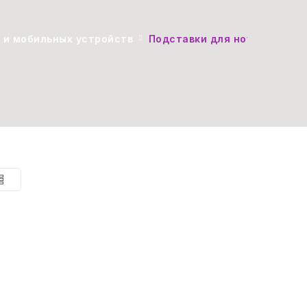
 и мобильных устройств
Подставки для ноутбуков и 