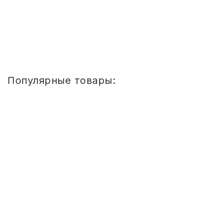
Купить
1
2
3
4
»
»»
Популярные товары:
Стул
детский
Сема
ШТАБЕЛИРУЕМЫЙ
(СПИНКА
И
СИДЕНЬЕ
ЦВЕТНЫЕ)
ГР.
0-
1/1-
3
Стул детский Сема ШТАБЕЛИРУЕМЫЙ