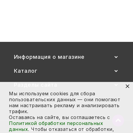
Стул детский "Тёма" (спинка и
сиденье цветные) гр. 00-1, 1-3
2 700
Купить
Информация о магазине
Каталог
×
Разделы сайта
Мы используем cookies для сбора
Ваш аккаунт
пользовательских данных — они помогают
нам настраивать рекламу и анализировать
трафик.
Оставаясь на сайте, вы соглашаетесь с
Вернут
Политикой обработки персональных
в
данных
. Чтобы отказаться от обработки,
2026 год. Все права защищены.
начало