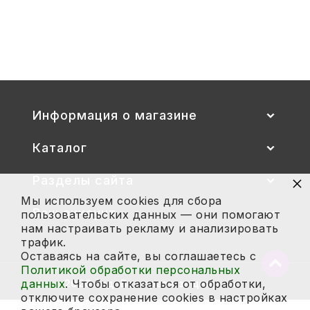
Стул детский "Тёма" (спинка и
сиденье цветные) гр. 00-1, 1-3
2 700
Купить
Информация о магазине
Каталог
×
Разделы сайта
Мы используем cookies для сбора
Ваш аккаунт
пользовательских данных — они помогают
нам настраивать рекламу и анализировать
трафик.
Оставаясь на сайте, вы соглашаетесь с
Вернут
Политикой обработки персональных
в
данных
. Чтобы отказаться от обработки,
2026 год. Все права защищены.
начало
отключите сохранение cookies в настройках
страни