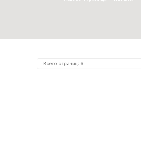
СВОБОДНЫЙ ОСТАТОК ТОВАРА
РАЗВИВАЮЩЕЕ ОБОРУДОВАНИЕ
ХОЗТОВАРЫ И ХИМИЯ
ПОДАРКИ И СУВЕНИРЫ
ШКОЛА И ТВОРЧЕСТВО
МЕБЕЛЬ
Всего страниц:
6
МЕБЕЛЬ
Гарнитура
Logitech
МЕДИЦИНСКИЕ ТОВАРЫ
Headset
H340
СРЕДСТВА ИНДИВИД. ЗАЩИТЫ
(СИЗ)
РАБОЧАЯ ОДЕЖДА И СИЗ