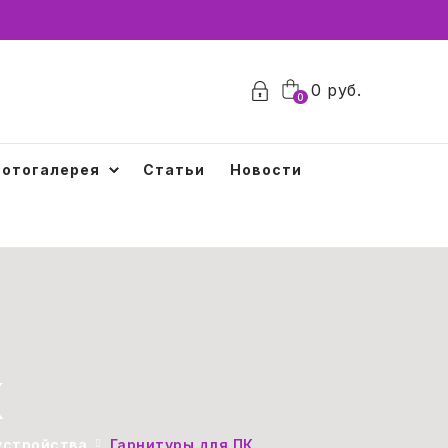
0
0
руб.
0
отогалерея
Статьи
Новости
К
устройства
Гарнитуры для ПК