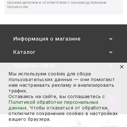
производителем в соответствии с производственным
процессом.
БЫТОВАЯ И ПРОФ. ХИМИЯ
БЫТОВАЯ ТЕХНИКА
Информация о магазине
ДЕМООБОРУДОВАНИЕ
Каталог
ЭЛЕКТРОНИКА
×
Разделы сайта
ЭЛЕКТРОТОВАРЫ И ОСВЕЩЕНИЕ
Мы используем cookies для сбора
Ваш аккаунт
пользовательских данных — они помогают
ПОСУДА
нам настраивать рекламу и анализировать
трафик.
ХОББИ И ТВОРЧЕСТВО
Оставаясь на сайте, вы соглашаетесь с
Вернут
Политикой обработки персональных
в
данных
. Чтобы отказаться от обработки,
2026 год. Все права защищены.
ИНСТРУМЕНТЫ И РЕМОНТ
начало
отключите сохранение cookies в настройках
страни
вашего браузера.
СПОРТ И ОТДЫХ
0
АККАУНТ