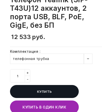
СВОБОДНЫЙ ОСТАТОК ТОВАРА
T43U)12 аккаунтов, 2
РАЗВИВАЮЩЕЕ ОБОРУДОВАНИЕ
ХОЗТОВАРЫ И ХИМИЯ
порта USB, BLF, PoE,
ПОДАРКИ И СУВЕНИРЫ
GigE, без БП
ШКОЛА И ТВОРЧЕСТВО
12 533
руб.
МЕБЕЛЬ
Комплектация
:
телефонная трубка
МЕБЕЛЬ
МЕДИЦИНСКИЕ ТОВАРЫ
+
-
СРЕДСТВА ИНДИВИД. ЗАЩИТЫ
(СИЗ)
КУПИТЬ
РАБОЧАЯ ОДЕЖДА И СИЗ
КУПИТЬ В ОДИН КЛИК