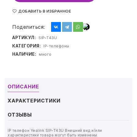
ТОВАРЫ ДЛЯ МЕДИЦИНЫ
ДОБАВИТЬ В ИЗБРАННОЕ
КАНЦТОВАРЫ
Поделиться:
ДОМ И САД
АРТИКУЛ:
SIP-T43U
ОФИС
КАТЕГОРИЯ:
IP-телефоны
НАЛИЧИЕ:
много
ШКОЛА
ТЕХНИКА ДЛЯ ОФИСА
ОПИСАНИЕ
ПРОДУКТЫ ПИТАНИЯ
ХАРАКТЕРИСТИКИ
УПАКОВКА
ОТЗЫВЫ
ХОЗТОВАРЫ
IP телефон Yealink SIP-T43U Внешний вид и/или
БУМАГА
характеристики товара могут быть изменены