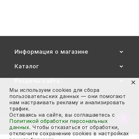
Стул детский "Тёма" (спинка и
сиденье цветные) гр. 00-1, 1-3
2 700
Купить
Информация о магазине
Каталог
×
Разделы сайта
Мы используем cookies для сбора
Ваш аккаунт
пользовательских данных — они помогают
нам настраивать рекламу и анализировать
трафик.
Оставаясь на сайте, вы соглашаетесь с
Вернут
Политикой обработки персональных
в
данных
. Чтобы отказаться от обработки,
2026 год. Все права защищены.
начало
отключите сохранение cookies в настройках
страни